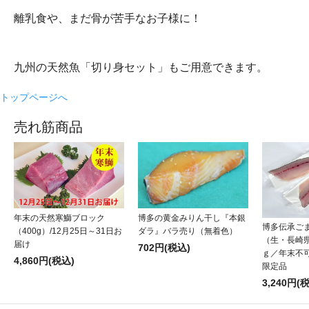
離乳食や、まだ骨が苦手なお子様に！
九州の天然魚「切り身セット」もご用意できます。
トップページへ
売れ筋商品
年末の天然寒鰤ブロック
博多の黄金みりん干し『本銀
博多伝承ご
（400g）/12月25日～31日お
ダラ』バラ売り（無着色）
（生・長崎県
届け
702円(税込)
ｇ／年末不可
4,860円(税込)
限定品
3,240円(