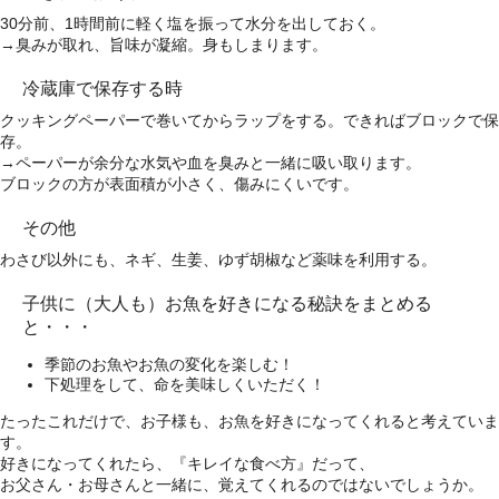
30分前、1時間前に軽く塩を振って水分を出しておく。
→臭みが取れ、旨味が凝縮。身もしまります。
冷蔵庫で保存する時
クッキングペーパーで巻いてからラップをする。できればブロックで保
存。
→ペーパーが余分な水気や血を臭みと一緒に吸い取ります。
ブロックの方が表面積が小さく、傷みにくいです。
その他
わさび以外にも、ネギ、生姜、ゆず胡椒など薬味を利用する。
子供に（大人も）お魚を好きになる秘訣をまとめる
と・・・
季節のお魚やお魚の変化を楽しむ！
下処理をして、命を美味しくいただく！
たったこれだけで、お子様も、お魚を好きになってくれると考えていま
す。
好きになってくれたら、『キレイな食べ方』だって、
お父さん・お母さんと一緒に、覚えてくれるのではないでしょうか。