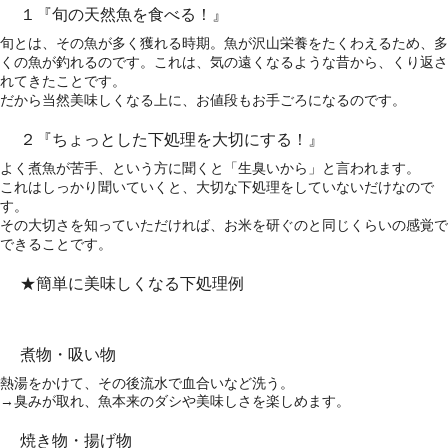
１『旬の天然魚を食べる！』
旬とは、その魚が多く獲れる時期。魚が沢山栄養をたくわえるため、多
くの魚が釣れるのです。これは、気の遠くなるような昔から、くり返さ
れてきたことです。
だから当然美味しくなる上に、お値段もお手ごろになるのです。
２『ちょっとした下処理を大切にする！』
よく煮魚が苦手、という方に聞くと「生臭いから」と言われます。
これはしっかり聞いていくと、大切な下処理をしていないだけなので
す。
その大切さを知っていただければ、お米を研ぐのと同じくらいの感覚で
できることです。
★簡単に美味しくなる下処理例
煮物・吸い物
熱湯をかけて、その後流水で血合いなど洗う。
→臭みが取れ、魚本来のダシや美味しさを楽しめます。
焼き物・揚げ物