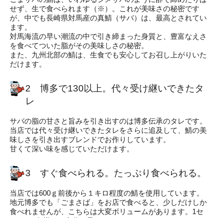
せず、生で食べられます（※）。これが美味さの秘密です
が、中でも長崎県対馬産の真鯖（サバ）は、最高とされてい
ます。
対馬海流の早い潮流の中で引き締まった身質と、豊富なえさ
を食べてついた脂がその美味しさの秘密。
また、九州北部の鯖は、生食でも安心してお召し上がりいた
だけます。
2 博多で130以上。代々受け継いできたタ
レ
サバの脂の甘さと旨みを引き出すのは博多伝承のタレです。
当店では代々受け継いできたタレをさらに追及して、鯖の美
味しさを引き出すブレンドでお作りしています。
甘くて深い味を感じていただけます。
3 すぐ食べられる。たっぷり食べられる。
当店では600ｇ前後から１キロ程度の鯖を使用しています。
地元博多でも「ごまさば」をお店で食べると、少しだけしか
食べれませんが、こちらは大変ボリュームがあります。1セ