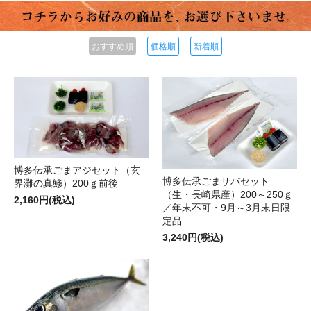
おすすめ順
価格順
新着順
博多伝承ごまアジセット（玄
博多伝承ごまサバセット
界灘の真鯵）200ｇ前後
（生・長崎県産）200～250ｇ
2,160円(税込)
／年末不可・9月～3月末日限
定品
3,240円(税込)