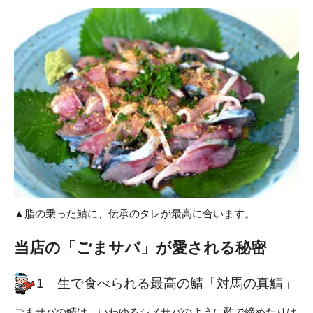
▲脂の乗った鯖に、伝承のタレが最高に合います。
当店の「ごまサバ」が愛される秘密
1 生で食べられる最高の鯖「対馬の真鯖」
ごまサバの鯖は、いわゆるシメサバのように酢で締めたりは