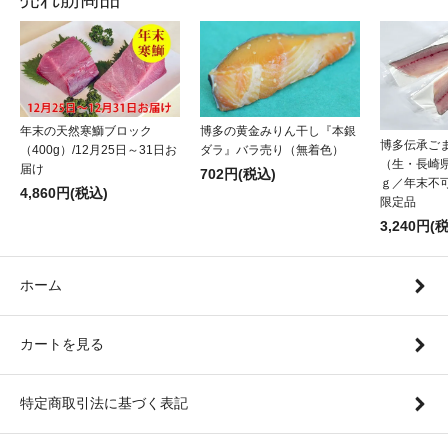
年末の天然寒鰤ブロック
博多の黄金みりん干し『本銀
博多伝承ご
（400g）/12月25日～31日お
ダラ』バラ売り（無着色）
（生・長崎県
届け
702円(税込)
ｇ／年末不可
4,860円(税込)
限定品
3,240円(
ホーム
カートを見る
特定商取引法に基づく表記