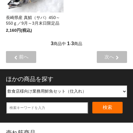
長崎県産 真鯖（サバ）450～
550ｇ／9月～3月末日限定品
2,160円(税込)
3
1
3
商品中
-
商品
前へ
次へ
ほかの商品を探す
検索
売れ筋商品