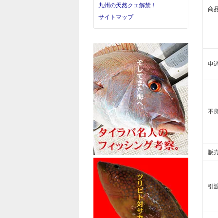
九州の天然クエ解禁！
商
サイトマップ
申
不
販
引