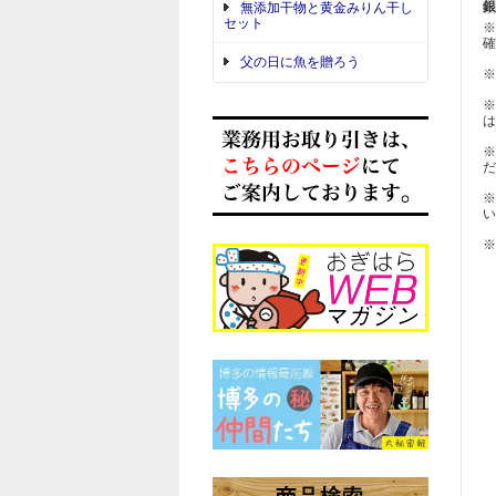
銀
無添加干物と黄金みりん干し
セット
※
確
父の日に魚を贈ろう
※
※
は
※
だ
※
い
※