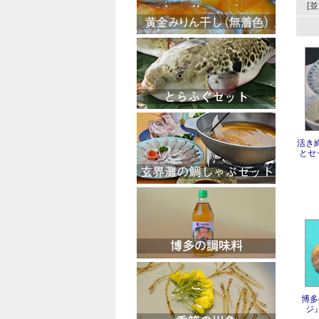
[
活き
とセ
博多
ジ