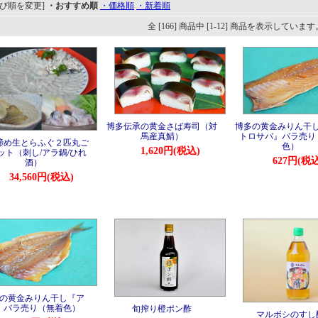
並び順を変更]
・おすすめ順
・価格順
・新着順
全 [166] 商品中 [1-12] 商品を表示しています
博多伝承の黄金さば寿司（対
博多の黄金みりん干
馬産真鯖）
トロサバ』バラ売り
締め生とらふぐ２匹丸ご
色）
1,620円(税込)
ット（刺し/アラ鍋/ひれ
627円(税込
酒）
34,560円(税込)
の黄金みりん干し『ア
』バラ売り（無着色）
旬搾り橙ポン酢
マルボシのすし