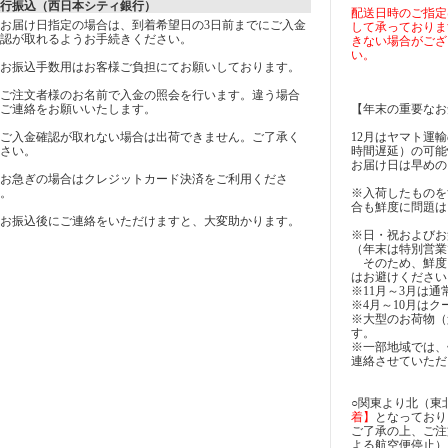
行振込（西日本シティ銀行）
配送日時のご指定
お届け日指定の場合は、到着希望日の3日前までにご入金
して承っておりま
認が取れるようお手続きください。
きない場合がござ
い。
お振込手数用はお客様ご負担にてお願いしております。
ご注文者様のお名前で入金の照会を行います。違う場合
ご連絡をお願いいたします。
【年末の重要なお
ご入金確認が取れない場合は出荷できません。ご了承く
12月はヤマト運
さい。
時間遅延）の可能
お届け日は早めの
お急ぎの場合はクレジットカード決済をご利用くださ
。
※入荷したものを
合も鮮度に問題は
お振込後にご連絡をいただけますと、大変助かります。
※日・祝およびお
（年末は特別営業
そのため、鮮度
はお避けください
※11月～3月は
※4月～10月は
※大型のお荷物（
す。
※一部地域では、
連絡させていただ
○関東より北（東
着】
となっており
ご了承の上、ご注
よる航空便停止）