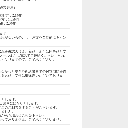
通常共通）
地方：2,140円
方：1,650円
：2,640円
ます。
意思がないものとし、注文を自動的にキャン
状況を確認のうえ、新品、または同等品と交
にメールまたは電話でご連絡ください。それ
なくなりますので、ご了承ください。
れなかった場合や配送業者での保管期間を過
よる返品・交換は御遠慮いただいておりま
いたします。
2日以内に出荷いたします。
イズのご相談をすることがございます。
きません。
情がある場合はご相談下さい）
は承っておりません。ご了承くださいませ。