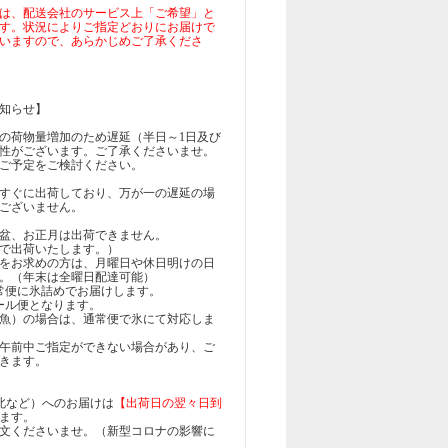
は、配送会社のサービス上「ご希望」と
す。状況によりご指定どおりにお届けで
いますので、あらかじめご了承くださ
知らせ】
輸の荷物量増加のため遅延（半日～1日及び
性がございます。ご了承くださいませ。
ご予定をご検討ください。
すぐに出荷しており、万が一の遅延の場
ございません。
盆、お正月は出荷できません。
で出荷いたします。）
をお求めの方は、月曜日や休日明けの日
。（年末は全曜日配達可能）
通常便に氷詰めでお届けします。
クール便となります。
魚）の場合は、通常便で氷にて対応しま
午前中ご指定ができない場合があり、ご
きます。
北など）へのお届けは
【出荷日の翌々日到
ます。
文くださいませ。（新型コロナの影響に