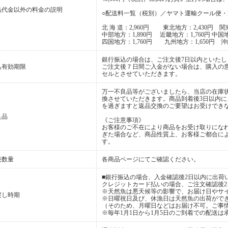
品代金以外の料金の説明
○配送料一覧（税別）／ヤマト運輸クール便・
北 海 道：2,960円 東北地方：2,430円 関東
中部地方：1,890円 近畿地方：1,760円 中国地
四国地方：1,760円 九州地方：1,650円 沖縄
銀行振込の場合は、ご注文後7日以内といたし
込有効期限
ご注文後７日間ご入金がない場合は、購入の
セルとさせていただきます。
万一不良品等がございましたら、当店の在庫
換させていただきます。商品到着後3日以内
を過ぎますと返品交換のご要望はお受けでき
良品
《ご注意事項》
お客様のご不在により商品をお受け取りにな
ぎた場合など、商品性質上、お客様ご都合に
す。
売数量
各商品ページにてご確認ください。
■銀行振込の場合、入金確認後2日以内に出荷
クレジットカード払いの場合、ご注文確認後
※天然魚は悪天候等の影響で、お届け日やサ
渡し時期
※日曜祝日及び、休漁日は天然魚の出荷がで
（そのため、月曜日などはお届け不可。ご事
※毎年1月1日から1月5日のご到着での配送