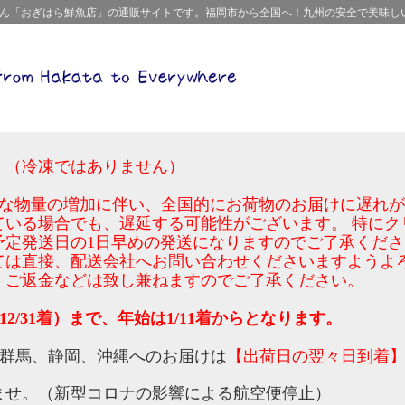
屋さん「おぎはら鮮魚店」の通販サイトです。福岡市から全国へ！九州の安全で美味し
。（冷凍ではありません）
激な物量の増加に伴い、全国的にお荷物のお届けに遅れ
ている場合でも、遅延する可能性がございます。 特にク
予定発送日の1日早めの発送になりますのでご了承くださ
ては直接、配送会社へお問い合わせくださいますようよ
、ご返金などは致し兼ねますのでご了承ください。
12/31着）まで、年始は1/11着からとなります。
、群馬、静岡、沖縄へのお届けは
【出荷日の翌々日到着
。
ませ。（新型コロナの影響による航空便停止）