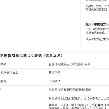
○関西（大阪、京
荷日の翌日到着】
九州・中国地方・
こちらは冷凍便で
冷蔵便の商品は一
当店の鮮魚は生の
売業者
おぎはら鮮魚店（有限会社 荻原）
営統括責任者名
荻原朋子
便番号
812-0052
所
福岡県福岡市東区貝塚団地8番地
販売価格とは別に配送料、振込手数料がかか
40,000円（税別）以上お買い上げのお客様は
40,000円（税別）未満のお買い上げの場合