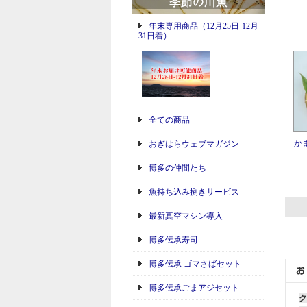
年末専用商品（12月25日-12月
31日着）
全ての商品
か
おぎはらウェブマガジン
博多の仲間たち
魚持ち込み捌きサービス
最新真空マシン導入
博多伝承寿司
博多伝承 ゴマさばセット
博多伝承ごまアジセット
ク