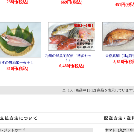
238円(税込)
669円(税込)
451円(税込
九州の鮮魚宅配便『博多セッ
天然真鯛（1kg前
ト』
5,616円(税
ますの無添加一夜干し
6,480円(税込)
810円(税込)
全 [166] 商品中 [1-12] 商品を表示しています
レジットカード
ヤマト（九州・中