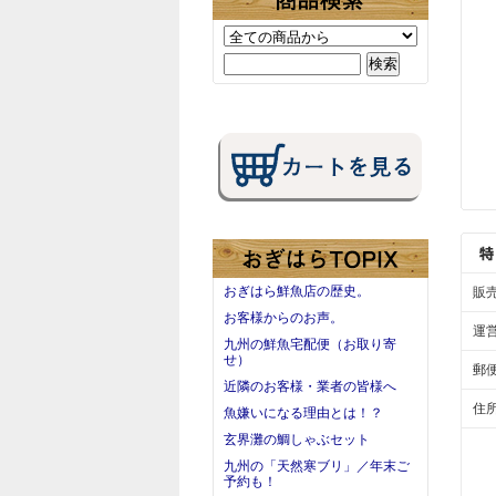
おぎはら鮮魚店の歴史。
販
お客様からのお声。
運
九州の鮮魚宅配便（お取り寄
せ）
郵
近隣のお客様・業者の皆様へ
住
魚嫌いになる理由とは！？
玄界灘の鯛しゃぶセット
九州の「天然寒ブリ」／年末ご
予約も！