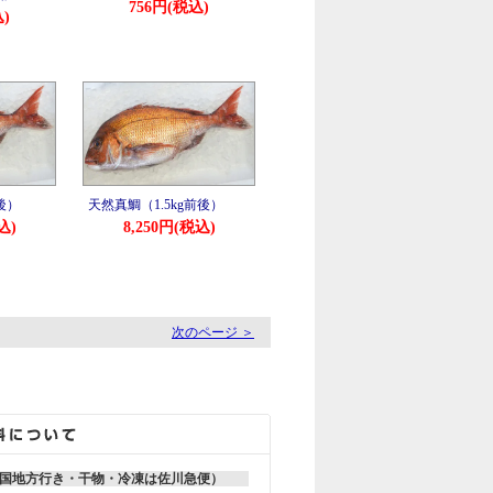
756円(税込)
)
後）
天然真鯛（1.5kg前後）
込)
8,250円(税込)
。
次のページ ＞
国地方行き・干物・冷凍は佐川急便）