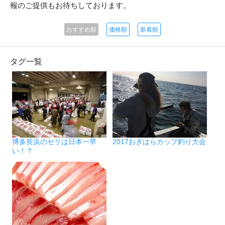
報のご提供もお待ちしております。
おすすめ順
価格順
新着順
タグ一覧
博多長浜のセリは日本一早
2017おぎはらカップ釣り大会
い！？