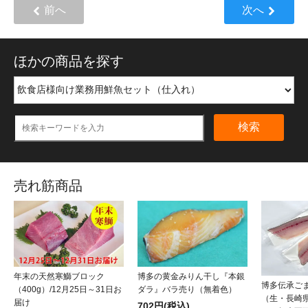
前へ
次へ
ほかの商品を探す
検索
売れ筋商品
年末の天然寒鰤ブロック
博多の黄金みりん干し『本銀
博多伝承ご
（400g）/12月25日～31日お
ダラ』バラ売り（無着色）
（生・長崎県
届け
702円(税込)