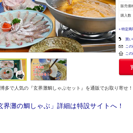
販売価
購入数
» 特定
買い
この
この
博多で人気の『玄界灘鯛しゃぶセット』を通販でお取り寄せ！
玄界灘の鯛しゃぶ」詳細は特設サイトへ！