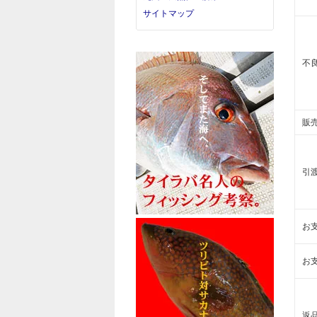
サイトマップ
不
販
引
お
お
返