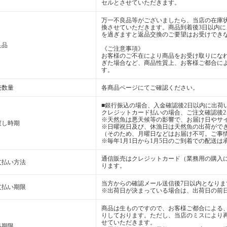
セルとさせていただきます。
万一不良品等がございましたら、当店の在庫
換させていただきます。商品到着後3日以内
を過ぎますと返品交換のご要望はお受けでき
良品
《ご注意事項》
お客様のご不在により商品をお受け取りにな
ぎた場合など、商品性質上、お客様ご都合に
す。
売数量
各商品ページにてご確認ください。
■銀行振込の場合、入金確認後2日以内に出荷
クレジットカード払いの場合、ご注文確認後
※天然魚は悪天候等の影響で、お届け日やサ
渡し時期
※日曜祝日及び、休漁日は天然魚の出荷がで
（そのため、月曜日などはお届け不可。ご事
※毎年1月1日から1月5日のご到着での配送
通信販売はクレジットカード（業務用の購入
支払い方法
ります。
当方からの確認メール送信後7日以内となりま
支払い期限
※出荷日が決まっている場合は、出荷日の前
商品は生ものですので、お客様ご都合による
りしております。ただし、当店のミスにより
せていただきます。
品期限