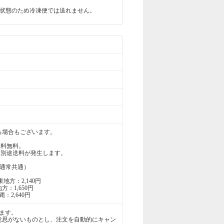
状態のため冷凍便では送れません。
る場合もございます。
送料無料。
は、別途送料が発生します。
通常共通）
地方：2,140円
方：1,650円
：2,640円
ます。
意思がないものとし、注文を自動的にキャン