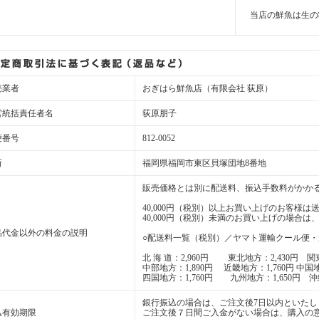
当店の鮮魚は生の
売業者
おぎはら鮮魚店（有限会社 荻原）
営統括責任者名
荻原朋子
便番号
812-0052
所
福岡県福岡市東区貝塚団地8番地
販売価格とは別に配送料、振込手数料がかか
40,000円（税別）以上お買い上げのお客様は
40,000円（税別）未満のお買い上げの場合
品代金以外の料金の説明
○配送料一覧（税別）／ヤマト運輸クール便・
北 海 道：2,960円 東北地方：2,430円 関東
中部地方：1,890円 近畿地方：1,760円 中国地
四国地方：1,760円 九州地方：1,650円 沖縄
銀行振込の場合は、ご注文後7日以内といたし
込有効期限
ご注文後７日間ご入金がない場合は、購入の