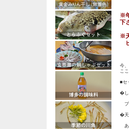
※
下
※
ピ
今、
ここ
■セ
�し
プ
�天
あ