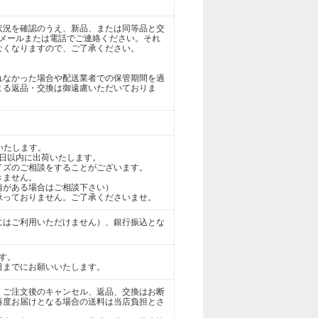
状況を確認のうえ、新品、または同等品と交
にメールまたは電話でご連絡ください。それ
なくなりますので、ご了承ください。
れなかった場合や配送業者での保管期間を過
よる返品・交換は御遠慮いただいておりま
いたします。
2日以内に出荷いたします。
イズのご相談をすることがございます。
きません。
情がある場合はご相談下さい）
は承っておりません。ご了承くださいませ。
にはご利用いただけません）、銀行振込とな
す。
日までにお願いいたします。
、ご注文後のキャンセル、返品、交換はお断
再度お届けとなる場合の送料は当店負担とさ