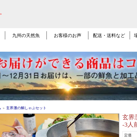
。
九州の天然魚
お客様のお声
配送・送料など
ム
玄界灘の鯛しゃぶセット
＞
玄界
-3人
定価