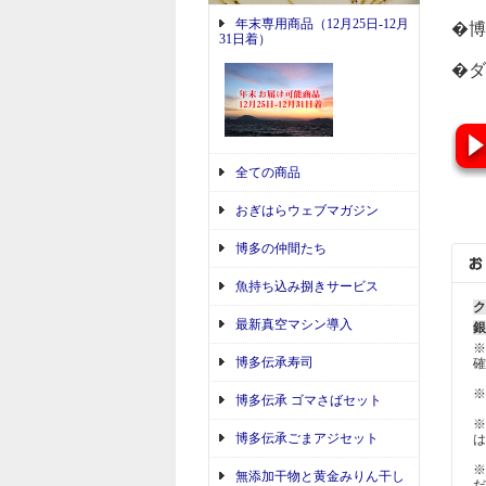
年末専用商品（12月25日-12月
�博
31日着）
�ダ
全ての商品
おぎはらウェブマガジン
博多の仲間たち
魚持ち込み捌きサービス
ク
最新真空マシン導入
銀
※
博多伝承寿司
確
※
博多伝承 ゴマさばセット
※
博多伝承ごまアジセット
は
※
無添加干物と黄金みりん干し
だ