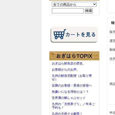
販
運
郵
住
おぎはら鮮魚店の歴史。
お客様からのお声。
九州の鮮魚宅配便（お取り寄
せ）
商
近隣のお客様・業者の皆様へ
魚嫌いになる理由とは！？
玄界灘の鯛しゃぶセット
九州の「天然寒ブリ」／年末ご
予約も！
申
九州の天然クエ解禁！