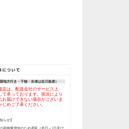
国地方行き・干物・冷凍は佐川急便）
指定は、配送会社のサービス上
して承っております。状況により
にお届けできない場合がございま
かじめご了承ください。
知らせ】
輸の荷物量増加のため遅延（半日～1日及び