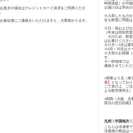
時間遅延）の可能
お届け日は早めの
お急ぎの場合はクレジットカード決済をご利用くださ
。
※入荷したものを
合も鮮度に問題は
お振込後にご連絡をいただけますと、大変助かります。
※日・祝およびお
（年末は特別営業
そのため、鮮度
はお避けください
※11月～3月は
※4月～10月は
※大型のお荷物（
す。
※一部地域では、
連絡させていただ
○関東より北（東
着】
となっており
ご了承の上、ご注
よる航空便停止）
○関西（大阪、京
荷日の翌日到着】
九州・中国地方・
こちらは冷凍便で
冷蔵便の商品は一