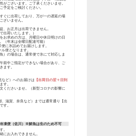
性がございます。ご了承くださいませ。
ご予定をご検討ください。
すぐに出荷しており、万が一の遅延の場
ございません。
盆、お正月は出荷できません。
で出荷いたします。）
をお求めの方は、月曜日や休日明けの日
。（年末は全曜日配達可能）
通常便に氷詰めでお届けします。
クール便となります。
魚）の場合は、通常便で氷にて対応しま
午前中ご指定ができない場合があり、ご
きます。
北など）へのお届けは
【出荷日の翌々日到
ます。
文くださいませ。（新型コロナの影響に
都、滋賀、奈良など）までは通常通り【出
です。
冷凍便（佐川）※鮮魚は生のため不可
す。
緒にお入れできません。