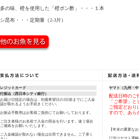
多の味、橙を使用した「橙ポン酢」・・・１本
シ昆布・・・定期量（2-3片）
レジットカード
ヤマト（九州・中
行振込（西日本シティ銀行）
配送日時のご
お届け日指定の場合は、到着希望日の3日前までにご入金
「ご希望」と
認が取れるようお手続きください。
ご指定どおり
すので、あら
お振込手数用はお客様ご負担にてお願いしております。
ご注文者様のお名前で入金の照会を行います。違う場合
ご連絡をお願いいたします。
【年末の重要なお
ご入金確認が取れない場合は出荷できません。ご了承く
12月はヤマト運
さい。