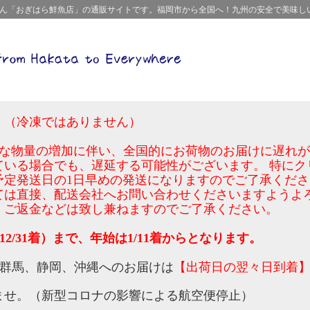
屋さん「おぎはら鮮魚店」の通販サイトです。福岡市から全国へ！九州の安全で美味し
。（冷凍ではありません）
激な物量の増加に伴い、全国的にお荷物のお届けに遅れ
ている場合でも、遅延する可能性がございます。 特にク
予定発送日の1日早めの発送になりますのでご了承くださ
ては直接、配送会社へお問い合わせくださいますようよ
、ご返金などは致し兼ねますのでご了承ください。
12/31着）まで、年始は1/11着からとなります。
、群馬、静岡、沖縄へのお届けは
【出荷日の翌々日到着
。
ませ。（新型コロナの影響による航空便停止）
。