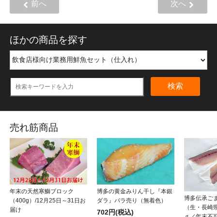
前へ
次へ
ほかの商品を探す
検索
売れ筋商品
年末の天然寒鰤ブロック
博多の黄金みりん干し『本銀
博多伝承ご
（400g）/12月25日～31日お
ダラ』バラ売り（無着色）
（生・長崎県
届け
702円(税込)
ｇ／年末不可