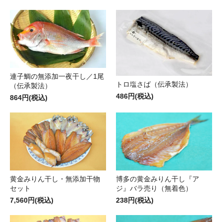
連子鯛の無添加一夜干し／1尾
トロ塩さば（伝承製法）
（伝承製法）
486円(税込)
864円(税込)
黄金みりん干し・無添加干物
博多の黄金みりん干し『ア
セット
ジ』バラ売り（無着色）
7,560円(税込)
238円(税込)