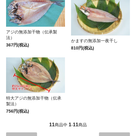
アジの無添加干物（伝承製
法）
かますの無添加一夜干し
367円(税込)
810円(税込)
特大アジの無添加干物（伝承
製法）
756円(税込)
11
1
11
商品中
-
商品