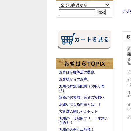
その
ク
銀
※
確
※
おぎはら鮮魚店の歴史。
お客様からのお声。
※
は
九州の鮮魚宅配便（お取り寄
せ）
※
だ
近隣のお客様・業者の皆様へ
魚嫌いになる理由とは！？
※
い
玄界灘の鯛しゃぶセット
※
九州の「天然寒ブリ」／年末ご
予約も！
九州の天然クエ解禁！