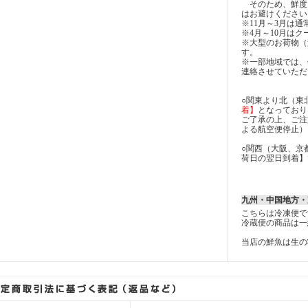
そのため、鮮度
はお避けください
※11月～3月は
※4月～10月は
※大型のお荷物（
す。
※一部地域では、
連絡させていただ
○関東より北（東
着】
となっており
ご了承の上、ご注
よる航空便停止）
○関西（大阪、京
荷日の翌日到着】
九州・中国地方・
こちらは冷凍便で
冷蔵便の商品は一
当店の鮮魚は生の