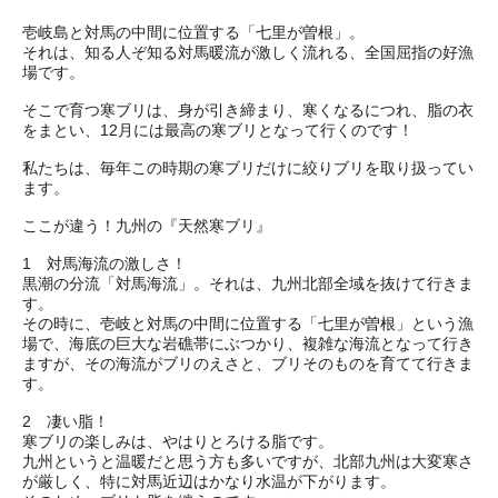
壱岐島と対馬の中間に位置する「七里が曽根」。
それは、知る人ぞ知る対馬暖流が激しく流れる、全国屈指の好漁
場です。
そこで育つ寒ブリは、身が引き締まり、寒くなるにつれ、脂の衣
をまとい、12月には最高の寒ブリとなって行くのです！
私たちは、毎年この時期の寒ブリだけに絞りブリを取り扱ってい
ます。
ここが違う！九州の『天然寒ブリ』
1 対馬海流の激しさ！
黒潮の分流「対馬海流」。それは、九州北部全域を抜けて行きま
す。
その時に、壱岐と対馬の中間に位置する「七里が曽根」という漁
場で、海底の巨大な岩礁帯にぶつかり、複雑な海流となって行き
ますが、その海流がブリのえさと、ブリそのものを育てて行きま
す。
2 凄い脂！
寒ブリの楽しみは、やはりとろける脂です。
九州というと温暖だと思う方も多いですが、北部九州は大変寒さ
が厳しく、特に対馬近辺はかなり水温が下がります。