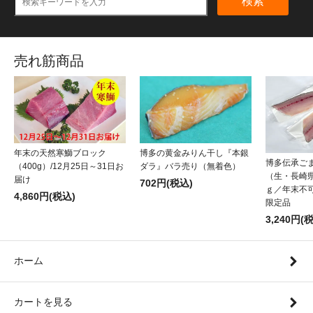
検索
売れ筋商品
年末の天然寒鰤ブロック
博多の黄金みりん干し『本銀
博多伝承ご
（400g）/12月25日～31日お
ダラ』バラ売り（無着色）
（生・長崎県
届け
702円(税込)
ｇ／年末不可
4,860円(税込)
限定品
3,240円(
ホーム
カートを見る