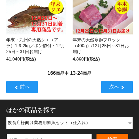
年末・九州の天然クエ（ア
年末の天然寒鰤ブロック
ラ）1.6-2kg／ポン酢付・12月
（400g）/12月25日～31日お
25日～31日お届け
届け
41,040円(税込)
4,860円(税込)
166
13
24
商品中
-
商品
前へ
次へ
ほかの商品を探す