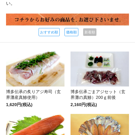
い。
おすすめ順
価格順
新着順
博多伝承の炙りアジ寿司（玄
博多伝承ごまアジセット（玄
界灘産真鯵使用）
界灘の真鯵）200ｇ前後
1,620円(税込)
2,160円(税込)