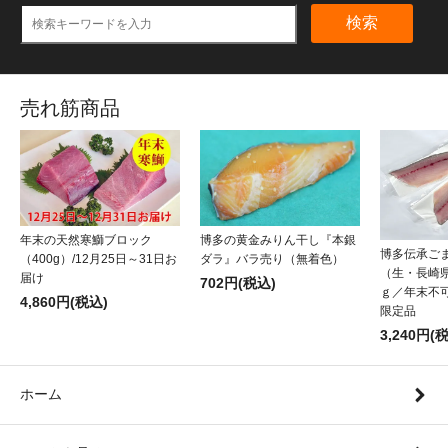
検索
売れ筋商品
年末の天然寒鰤ブロック
博多の黄金みりん干し『本銀
博多伝承ご
（400g）/12月25日～31日お
ダラ』バラ売り（無着色）
（生・長崎県
届け
702円(税込)
ｇ／年末不可
4,860円(税込)
限定品
3,240円(
ホーム