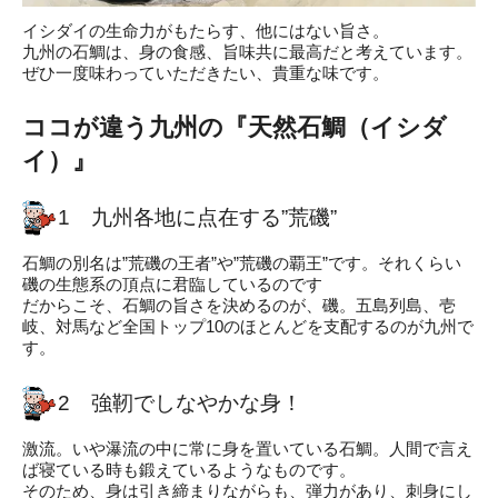
イシダイの生命力がもたらす、他にはない旨さ。
九州の石鯛は、身の食感、旨味共に最高だと考えています。
ぜひ一度味わっていただきたい、貴重な味です。
ココが違う九州の『天然石鯛（イシダ
イ）』
1 九州各地に点在する”荒磯”
石鯛の別名は”荒磯の王者”や”荒磯の覇王”です。それくらい
磯の生態系の頂点に君臨しているのです
だからこそ、石鯛の旨さを決めるのが、磯。五島列島、壱
岐、対馬など全国トップ10のほとんどを支配するのが九州で
す。
2 強靭でしなやかな身！
激流。いや瀑流の中に常に身を置いている石鯛。人間で言え
ば寝ている時も鍛えているようなものです。
そのため、身は引き締まりながらも、弾力があり、刺身にし