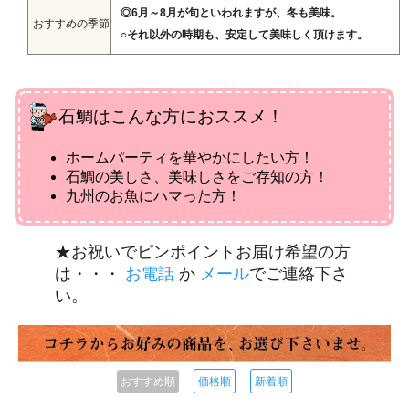
◎6月～8月が旬といわれますが、冬も美味。
おすすめの季節
○それ以外の時期も、安定して美味しく頂けます。
石鯛はこんな方におススメ！
ホームパーティを華やかにしたい方！
石鯛の美しさ、美味しさをご存知の方！
九州のお魚にハマった方！
★お祝いでピンポイントお届け希望の方
は・・・
お電話
か
メール
でご連絡下さ
い。
おすすめ順
価格順
新着順