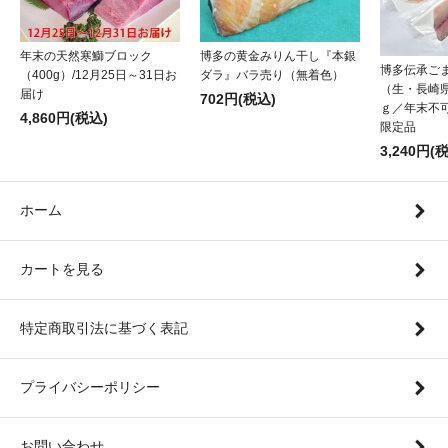
年末の天然寒鰤ブロック
博多の黄金みりん干し『本銀
博多伝承ご
（400g）/12月25日～31日お
ダラ』バラ売り（無着色）
（生・長崎県
届け
702円(税込)
ｇ／年末不可
4,860円(税込)
限定品
3,240円(
ホーム
カートを見る
特定商取引法に基づく表記
プライバシーポリシー
お問い合わせ