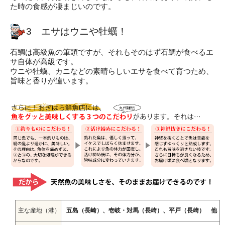
た時の食感が凄まじいのです。
3 エサはウニや牡蠣！
石鯛は高級魚の筆頭ですが、それもそのはず石鯛が食べるエ
サ自体が高級です。
ウニや牡蠣、カニなどの素晴らしいエサを食べて育つため、
旨味と香りが違います。
主な産地（港）
五島（長崎）、壱岐・対馬（長崎）、平戸（長崎） 他