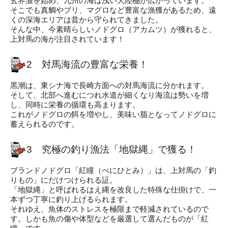
玄界灘を始め、九州の海は浅い大陸棚が広がっています。
そこでも真鯛やブリ、マグロなど豊富な漁獲があるため、遠
くの深海エリアは昔から守られてきました。
そんな中、今素晴らしいノドグロ（アカムツ）が獲れると、
上対馬の海が注目されています！
2 対馬海流の豊富な栄養！
黒潮は、東シナ海で長崎方面への対馬海流に分かれます。
そして、北部へ進むにつれ水道が細くなり海流は勢いを増
し、同時に栄養の循環も高まります。
これがノドグロの餌を増やし、美味い脂となってノドグロに
蓄えられるのです。
3 究極の釣り漁法「地獄縄」で獲る！
ブランドノドグロ「紅瞳（べにひとみ）」は、上対馬の「釣
りもの」にだけつけられる証。
「地獄縄」と呼ばれるはえ縄を改良した特殊な仕掛けで、一
本ずつ丁寧に釣り上げるられます。
それゆえ、魚体のストレスを極限まで軽減されているので
す。しかも魚の傷や体型などを厳選して選んだものが「紅