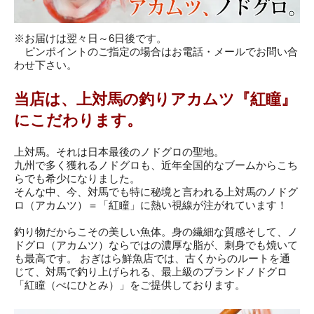
※お届けは翌々日～6日後です。
ピンポイントのご指定の場合はお電話・メールでお問い合
わせ下さい。
当店は、上対馬の釣りアカムツ『紅瞳』
にこだわります。
上対馬。それは日本最後のノドグロの聖地。
九州で多く獲れるノドグロも、近年全国的なブームからこち
らでも希少になりました。
そんな中、今、対馬でも特に秘境と言われる上対馬のノドグ
ロ（アカムツ）＝「紅瞳」に熱い視線が注がれています！
釣り物だからこその美しい魚体。身の繊細な質感そして、ノ
ドグロ（アカムツ）ならではの濃厚な脂が、刺身でも焼いて
も最高です。 おぎはら鮮魚店では、古くからのルートを通
じて、対馬で釣り上げられる、最上級のブランドノドグロ
「紅瞳（べにひとみ）」をご提供しております。