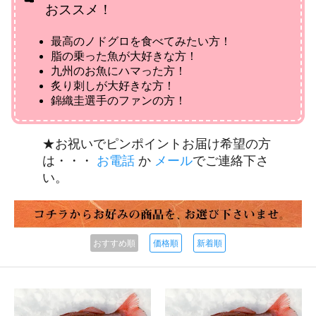
おススメ！
最高のノドグロを食べてみたい方！
脂の乗った魚が大好きな方！
九州のお魚にハマった方！
炙り刺しが大好きな方！
錦織圭選手のファンの方！
★お祝いでピンポイントお届け希望の方
は・・・
お電話
か
メール
でご連絡下さ
い。
おすすめ順
価格順
新着順