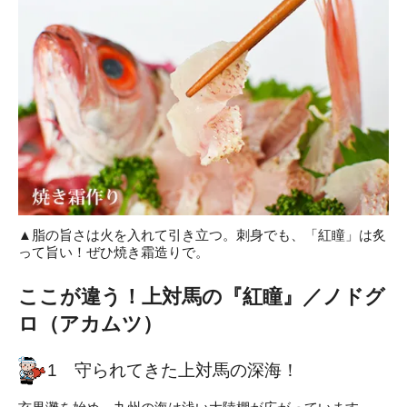
▲脂の旨さは火を入れて引き立つ。刺身でも、「紅瞳」は炙
って旨い！ぜひ焼き霜造りで。
ここが違う！上対馬の『紅瞳』／ノドグ
ロ（アカムツ）
1 守られてきた上対馬の深海！