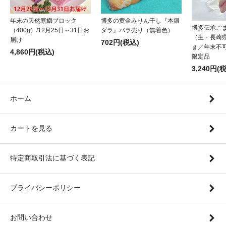
年末の天然寒鰤ブロック
博多の黄金みりん干し『本銀
博多伝承ご
（400g）/12月25日～31日お
ダラ』バラ売り（無着色）
（生・長崎県
届け
702円(税込)
ｇ／年末不可
4,860円(税込)
限定品
3,240円(
ホーム
カートを見る
特定商取引法に基づく表記
プライバシーポリシー
お問い合わせ